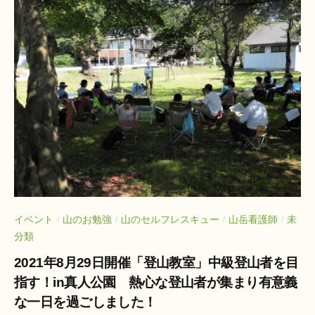
イベント
山のお勉強
山のセルフレスキュー
山岳看護師
未
/
/
/
/
分類
2021年8月29日開催「登山教室」中級登山者を目
指す！in真人公園 熱心な登山者が集まり有意義
な一日を過ごしました！