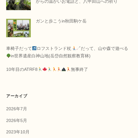
からの温かいお電話と、八甲田山への祈り
ガンと歩こうin秋田駒ケ岳
車椅子だって
ロフストランド杖
だって、山や森で遊べる
in世界遺産白神山地(岳岱自然観察教育林)
10年目のATRF8
無事終了
アーカイブ
2026年7月
2026年5月
2023年10月