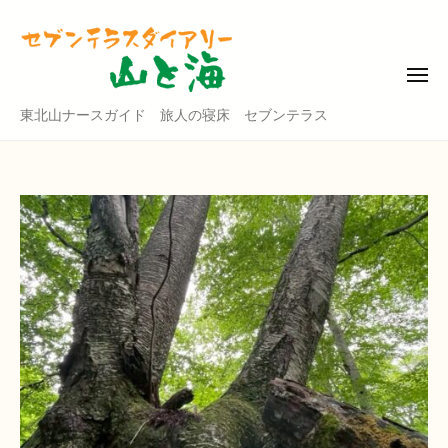
東
コ
北
ン
山
テ
ナ
メ
ニ
ン
ー
ュ
東
東北山ナースガイド 旅人の寝床 セブンテラス
ー
ツ
ス
北
ガ
へ
山
イ
ス
ド
ナ
キ
・
ー
ッ
セ
ス
プ
ブ
ガ
ン
イ
テ
ド
ラ
ス
・
ダ
セ
イ
ブ
ア