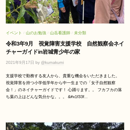
イベント
山のお勉強
山岳看護師
未分類
/
/
/
令和3年9月 視覚障害支援学校 自然観察会ネイ
チャーガイドin岩城青少年の家
2021年9月17日
by
@kumakumi
支援学校で勤務する友人から、貴重な機会をいただきました。
視覚障害を持つ小学低学年から中一生までの「女子自然観察
会！」のネイチャーガイドです！ 心踊ります。。 フカフカの落
ち葉の上はどんな気分かな。。。 &#x1f33f...