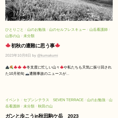
ひとりごと
山のお勉強
山のセルフレスキュー
山岳看護師
/
/
/
/
山形の山
未分類
/
初秋の遭難に思う事
2023年10月8日
by
@kumakumi
冬支度に忙しい山々
や私たちも天気に振り回され
た10月初旬
遭難事故のニュースが...
イベント
セブンンテラス SEVEN TERRACE
山のお勉強
山
/
/
/
岳看護師
未分類
秋田の山
/
/
ガンと歩こうin秋田駒ケ岳 2023