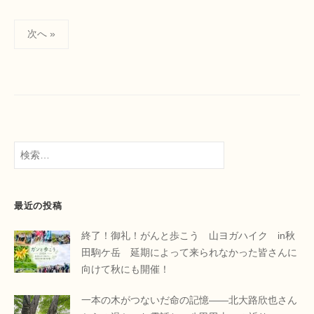
投
次へ »
稿
の
ペ
ー
ジ
送
検
り
索:
最近の投稿
終了！御礼！がんと歩こう 山ヨガハイク in秋
田駒ケ岳 延期によって来られなかった皆さんに
向けて秋にも開催！
一本の木がつないだ命の記憶――北大路欣也さん