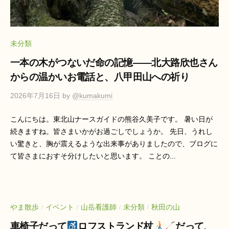
ン
リ
テ
ー
ラ
山
ス
未分類
と
ダ
一本の木がつないだ命の記憶――北大路欣也さん
海
イ
からの温かいお電話と、八甲田山への祈り
ア
2026年7月16日
by
@kumakumi
リ
ー
こんにちは。東北山ナースガイドの熊谷久美子です。 暑い日が
続きますね。皆さまいかがお過ごしでしょうか。 先日、うれし
山
い驚きと、胸が震えるような出来事がありましたので、ブログに
て皆さまにおすそ分けしたいと思います。 ことの...
と
海
やま散歩
イベント
山岳看護師
未分類
秋田の山
/
/
/
/
車椅子だって
ロフストランド杖
だって、