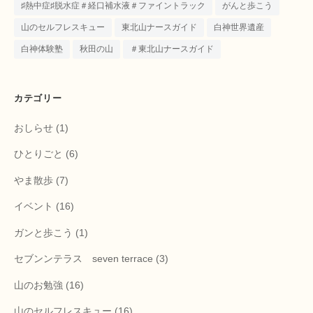
♯熱中症♯脱水症＃経口補水液＃ファイントラック
がんと歩こう
山のセルフレスキュー
東北山ナースガイド
白神世界遺産
白神体験塾
秋田の山
＃東北山ナースガイド
カテゴリー
おしらせ
(1)
ひとりごと
(6)
やま散歩
(7)
イベント
(16)
ガンと歩こう
(1)
セブンンテラス seven terrace
(3)
山のお勉強
(16)
山のセルフレスキュー
(16)