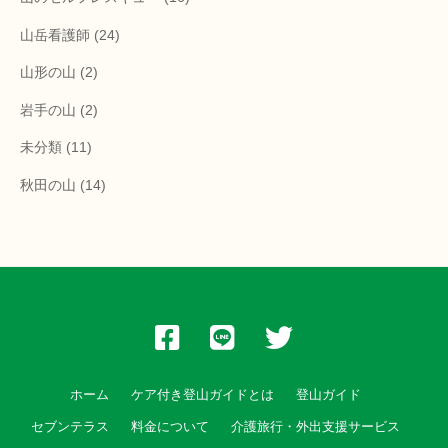
山岳看護師
(24)
山形の山
(2)
岩手の山
(2)
未分類
(11)
秋田の山
(14)
ホーム
ケア付き登山ガイドとは
登山ガイド
セブンテラス
料金について
介護旅行・外出支援サービス