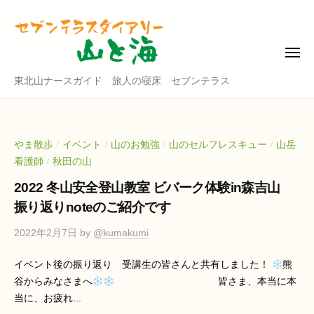
東
コ
北
ン
山
テ
ナ
メ
ニ
ン
ー
ュ
東
東北山ナースガイド 旅人の寝床 セブンテラス
ー
ツ
ス
北
ガ
へ
山
イ
ス
ド
ナ
キ
やま散歩
イベント
山のお勉強
山のセルフレスキュー
山岳
/
/
/
/
・
ー
ッ
看護師
秋田の山
/
セ
ス
プ
2022 冬山安全登山教室 ビバーク体験in森吉山
ブ
ガ
ン
振り返りnoteのご紹介です
イ
テ
2022年2月7日
by
@kumakumi
ド
ラ
ス
・
イベント後の振り返り 受講生の皆さんと共有しました！
熊
ダ
セ
谷からみなさまへ
皆さま、本当に本
イ
ブ
当に、お疲れ...
ア