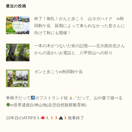
最近の投稿
終了！御礼！がんと歩こう 山ヨガハイク in秋
田駒ケ岳 延期によって来られなかった皆さんに
向けて秋にも開催！
一本の木がつないだ命の記憶――北大路欣也さん
からの温かいお電話と、八甲田山への祈り
ガンと歩こうin秋田駒ケ岳
車椅子だって
ロフストランド杖
だって、山や森で遊べる
in世界遺産白神山地(岳岱自然観察教育林)
10年目のATRF8
無事終了