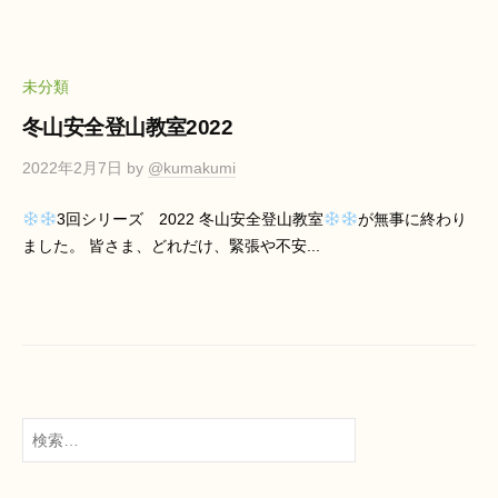
ン
リ
テ
ー
ラ
未分類
山
ス
と
ダ
冬山安全登山教室2022
海
イ
2022年2月7日
by
@kumakumi
ア
リ
3回シリーズ 2022 冬山安全登山教室
が無事に終わり
ました。 皆さま、どれだけ、緊張や不安...
ー
山
と
海
検
索: