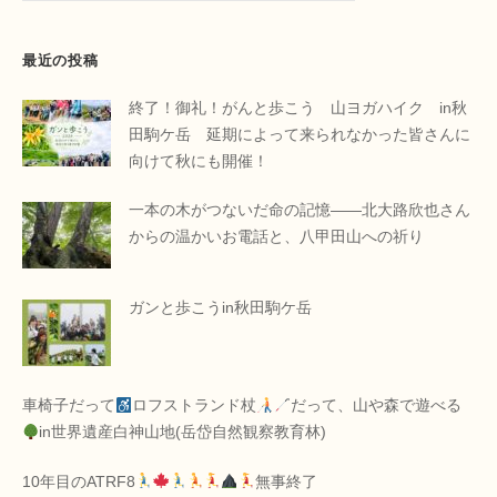
最近の投稿
終了！御礼！がんと歩こう 山ヨガハイク in秋
田駒ケ岳 延期によって来られなかった皆さんに
向けて秋にも開催！
一本の木がつないだ命の記憶――北大路欣也さん
からの温かいお電話と、八甲田山への祈り
ガンと歩こうin秋田駒ケ岳
車椅子だって
ロフストランド杖
だって、山や森で遊べる
in世界遺産白神山地(岳岱自然観察教育林)
10年目のATRF8
無事終了