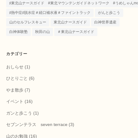
♯東北山ナースガイド #東北マウンテンガイドネットワーク #うめしゃんmounta
♯熱中症♯脱水症＃経口補水液＃ファイントラック
がんと歩こう
山のセルフレスキュー
東北山ナースガイド
白神世界遺産
白神体験塾
秋田の山
＃東北山ナースガイド
カテゴリー
おしらせ
(1)
ひとりごと
(6)
やま散歩
(7)
イベント
(16)
ガンと歩こう
(1)
セブンンテラス seven terrace
(3)
山のお勉強
(16)