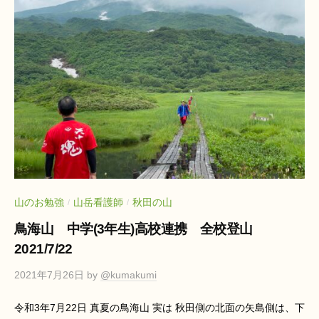
山のお勉強
山岳看護師
秋田の山
/
/
鳥海山 中学(3年生)高校連携 全校登山
2021/7/22
2021年7月26日
by
@kumakumi
令和3年7月22日 真夏の鳥海山 実は 秋田側の北面の矢島側は、下