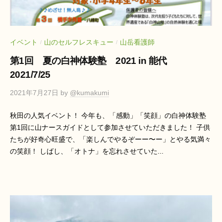
ン
リ
テ
ー
ラ
山
ス
イベント
山のセルフレスキュー
山岳看護師
/
/
と
ダ
第1回 夏の白神体験塾 2021 in 能代
海
イ
2021/7/25
ア
2021年7月27日
by
@kumakumi
リ
ー
秋田の人気イベント！ 今年も、「感動」「笑顔」の白神体験塾
第1回に山ナースガイドとして参加させていただきました！ 子供
山
たちが好奇心旺盛で、「楽しんでやるぞーー〜ー」とやる気満々
の笑顔！ しばし、「オトナ」を忘れさせていた...
と
海