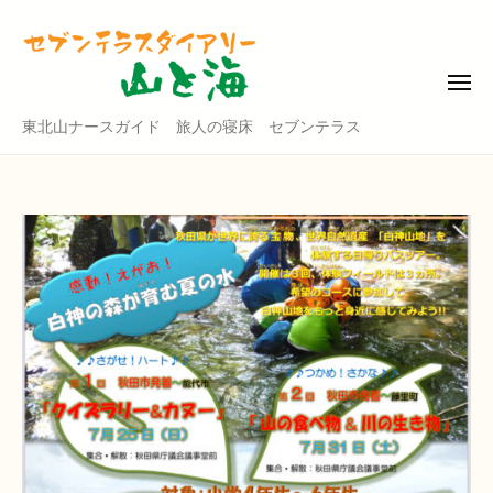
東
コ
北
ン
山
テ
ナ
メ
ニ
ン
ー
ュ
東
東北山ナースガイド 旅人の寝床 セブンテラス
ー
ツ
ス
北
ガ
へ
山
イ
ス
ド
ナ
キ
・
ー
ッ
セ
ス
プ
ブ
ガ
ン
イ
テ
ド
ラ
ス
・
ダ
セ
イ
ブ
ア