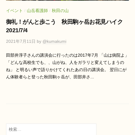
イベント
山岳看護師
秋田の山
/
/
御礼！がんと歩こう 秋田駒ヶ岳お花見ハイク
2021/7/4
2021年7月11日
by
@kumakumi
田部井淳子さんの講演会に行ったのは2017年7月 「山は病院よ」
「どんな高校生でも、、山がね、人をガラリと変えてしまうの
ね」 と明るい声で語りかけてくれたあの日の講演会。 翌日にが
ん体験者らと登った秋田駒ヶ岳が、田部井さ...
検
索: