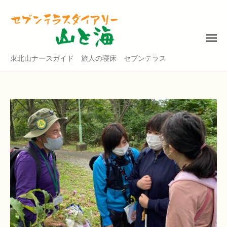
東
コ
北
ン
山
テ
ナ
メ
ニ
ン
ー
ュ
東
東北山ナースガイド 旅人の寝床 セブンテラス
ー
ツ
ス
北
ガ
へ
山
イ
ス
ド
ナ
キ
・
ー
ッ
セ
ス
プ
ブ
ガ
ン
イ
テ
ド
ラ
ス
・
ダ
セ
イ
ブ
ア