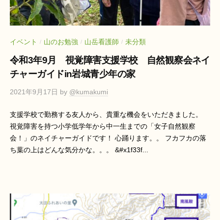
ン
リ
テ
ー
ラ
山
ス
イベント
山のお勉強
山岳看護師
未分類
/
/
/
と
ダ
令和3年9月 視覚障害支援学校 自然観察会ネイ
海
イ
チャーガイドin岩城青少年の家
ア
2021年9月17日
by
@kumakumi
リ
ー
支援学校で勤務する友人から、貴重な機会をいただきました。
視覚障害を持つ小学低学年から中一生までの「女子自然観察
山
会！」のネイチャーガイドです！ 心踊ります。。 フカフカの落
ち葉の上はどんな気分かな。。。 &#x1f33f...
と
海