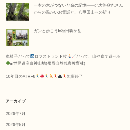
一本の木がつないだ命の記憶――北大路欣也さん
からの温かいお電話と、八甲田山への祈り
ガンと歩こうin秋田駒ケ岳
車椅子だって
ロフストランド杖
だって、山や森で遊べる
in世界遺産白神山地(岳岱自然観察教育林)
10年目のATRF8
無事終了
アーカイブ
2026年7月
2026年5月