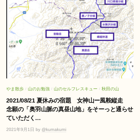
やま散歩
山のお勉強
山のセルフレスキュー
秋田の山
/
/
/
2021/08/21 夏休みの宿題 女神山ー風鞍縦走
念願の「奥羽山脈の真昼山地」をそーっと通らせ
ていただく…
2021年9月1日
by
@kumakumi