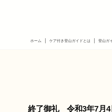
北
コ
山
ン
ナ
テ
ー
ン
東
ス
ツ
ガ
北
ホーム
ケア付き登山ガイドとは
登山ガ
へ
イ
山
ス
ド
ナ
キ
・
ー
ッ
セ
ス
プ
ブ
ガ
ン
テ
イ
ラ
ド
ス
・
ダ
終了御礼 令和3年7月4
セ