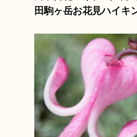
イ
田駒ヶ岳お花見ハイキ
ブ
ア
リ
ン
ー
テ
ラ
山
ス
と
ダ
海
イ
ア
リ
ー
山
と