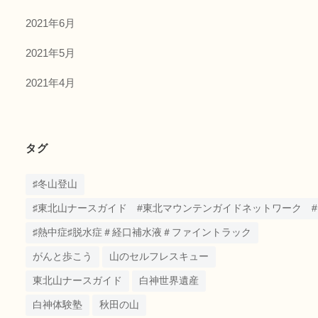
2021年6月
2021年5月
2021年4月
タグ
♯冬山登山
♯東北山ナースガイド #東北マウンテンガイドネットワーク #うめしゃ
♯熱中症♯脱水症＃経口補水液＃ファイントラック
がんと歩こう
山のセルフレスキュー
東北山ナースガイド
白神世界遺産
白神体験塾
秋田の山