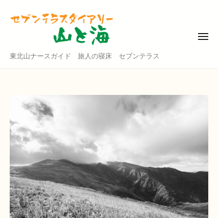
東
コ
北
ン
山
テ
ナ
メ
ニ
ン
ー
ュ
東
東北山ナースガイド 旅人の寝床 セブンテラス
ー
ツ
ス
北
ガ
へ
山
イ
ス
ド
ナ
キ
・
ー
ッ
セ
ス
プ
ブ
ガ
ン
イ
テ
ド
ラ
ス
・
ダ
セ
イ
ブ
ア