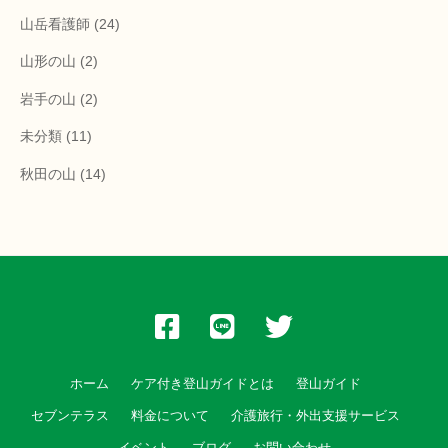
山岳看護師
(24)
山形の山
(2)
岩手の山
(2)
未分類
(11)
秋田の山
(14)
ホーム
ケア付き登山ガイドとは
登山ガイド
セブンテラス
料金について
介護旅行・外出支援サービス
イベント
ブログ
お問い合わせ