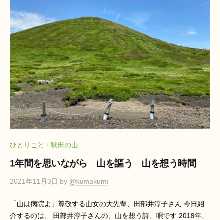
ひとりごと
秋田の山
/
1年間を思いながら 山を謳う 山を想う時間
2021年11月3日
by
@kumakumi
「山は病院よ」尊敬する山女の大先輩、田部井淳子さん 今日紹
介するのは、 田部井淳子さんの、山を想う詩、唄です 2018年、