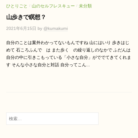
ひとりごと
山のセルフレスキュー
未分類
/
/
山歩きで瞑想？
2021年6月15日
by
@kumakumi
自分のことは案外わかってないもんですね 山にはいり 歩きはじ
めて 石ころふんで は また歩く の繰り返しのなかで ふだんは
自分の中に引きこもっている「小さな自分」がででてきてくれま
す そんな小さな自分と対話 自分ってこん...
検
索: