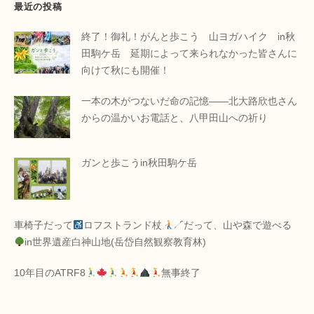
最近の投稿
終了！御礼！がんと歩こう 山ヨガハイク in秋
田駒ケ岳 延期によって来られなかった皆さんに
向けて秋にも開催！
一本の木がつないだ命の記憶――北大路欣也さん
からの温かいお電話と、八甲田山への祈り
ガンと歩こうin秋田駒ケ岳
車椅子だって
ロフストランド杖
だって、山や森で遊べる
in世界遺産白神山地(岳岱自然観察教育林)
10年目のATRF8
無事終了