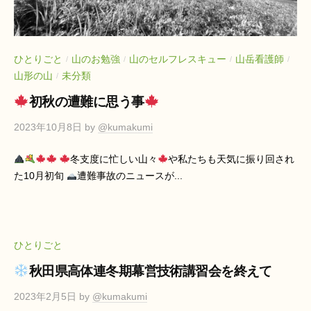
ン
リ
テ
ー
ラ
山
ス
ひとりごと
山のお勉強
山のセルフレスキュー
山岳看護師
/
/
/
/
と
山形の山
未分類
/
ダ
海
イ
初秋の遭難に思う事
ア
2023年10月8日
by
@kumakumi
リ
ー
冬支度に忙しい山々
や私たちも天気に振り回され
た10月初旬
遭難事故のニュースが...
山
と
海
ひとりごと
秋田県高体連冬期幕営技術講習会を終えて
2023年2月5日
by
@kumakumi