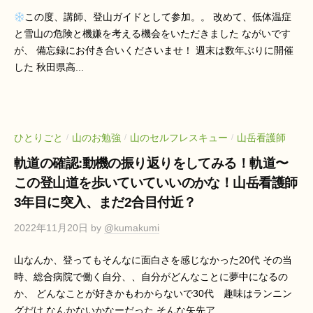
この度、講師、登山ガイドとして参加。。 改めて、低体温症
と雪山の危険と機嫌を考える機会をいただきました ながいです
が、 備忘録にお付き合いくださいませ！ 週末は数年ぶりに開催
した 秋田県高...
ひとりごと
山のお勉強
山のセルフレスキュー
山岳看護師
/
/
/
軌道の確認:動機の振り返りをしてみる！軌道〜
この登山道を歩いていていいのかな！山岳看護師
3年目に突入、まだ2合目付近？
2022年11月20日
by
@kumakumi
山なんか、登ってもそんなに面白さを感じなかった20代 その当
時、総合病院で働く自分、、自分がどんなことに夢中になるの
か、 どんなことが好きかもわからないで30代 趣味はランニン
グだけ なんかないかなーだった そんな矢先ア...