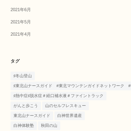
2021年6月
2021年5月
2021年4月
タグ
♯冬山登山
♯東北山ナースガイド #東北マウンテンガイドネットワーク #うめしゃ
♯熱中症♯脱水症＃経口補水液＃ファイントラック
がんと歩こう
山のセルフレスキュー
東北山ナースガイド
白神世界遺産
白神体験塾
秋田の山