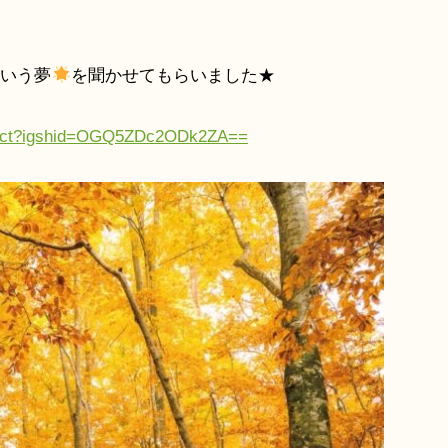
という夢
を聞かせてもらいました★
roject?igshid=OGQ5ZDc2ODk2ZA==