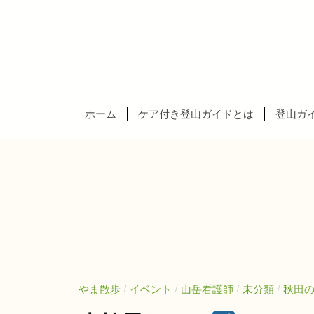
北
コ
山
ン
ナ
テ
ー
ン
東
ス
ツ
ガ
北
ホーム
ケア付き登山ガイドとは
登山ガ
へ
イ
山
ス
ド
ナ
キ
・
ー
ッ
セ
ス
プ
ブ
ガ
ン
テ
イ
ラ
ド
ス
・
やま散歩
イベント
山岳看護師
未分類
秋田
/
/
/
/
ダ
セ