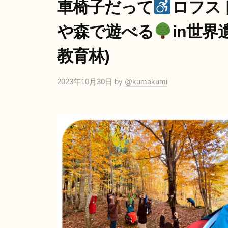
イ
車椅子だって
ロフス
ブ
ア
や森で遊べる
in世
リ
ン
ー
テ
教育林)
ラ
山
ス
2023年10月30日
by
@kumakumi
と
ダ
海
イ
ア
リ
ー
山
と