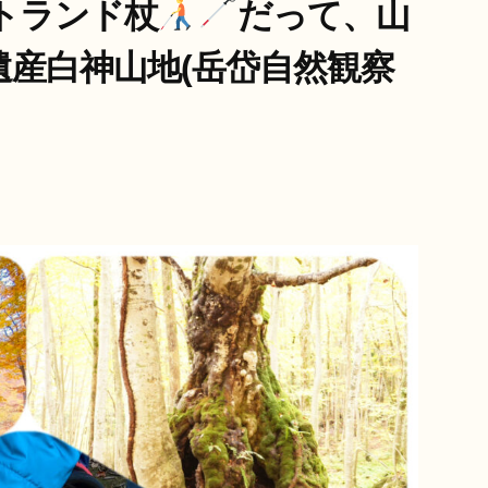
トランド杖
だって、山
界遺産白神山地(岳岱自然観察