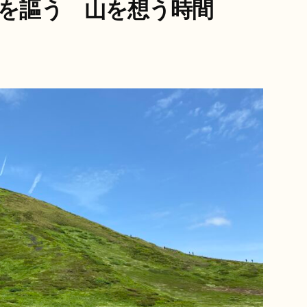
山を謳う 山を想う時間