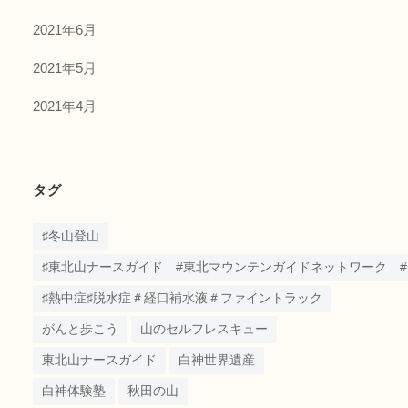
2021年6月
2021年5月
2021年4月
タグ
♯冬山登山
♯東北山ナースガイド #東北マウンテンガイドネットワーク #うめしゃ
♯熱中症♯脱水症＃経口補水液＃ファイントラック
がんと歩こう
山のセルフレスキュー
東北山ナースガイド
白神世界遺産
白神体験塾
秋田の山