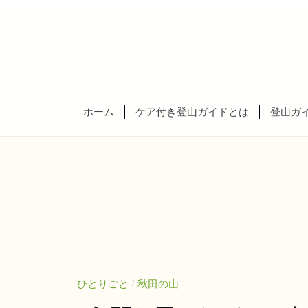
北
コ
山
ン
ナ
テ
ー
ン
東
ス
ツ
ガ
北
ホーム
ケア付き登山ガイドとは
登山ガ
へ
イ
山
ス
ド
ナ
キ
・
ー
ッ
セ
ス
プ
ブ
ガ
ン
テ
イ
ラ
ド
ス
・
ひとりごと
秋田の山
/
ダ
セ