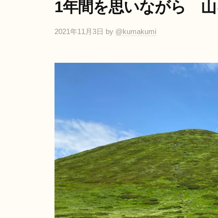
イ
1年間を思いながら 
ブ
ア
リ
ン
2021年11月3日
by
@kumakumi
ー
テ
ラ
山
ス
と
ダ
海
イ
ア
リ
ー
山
と