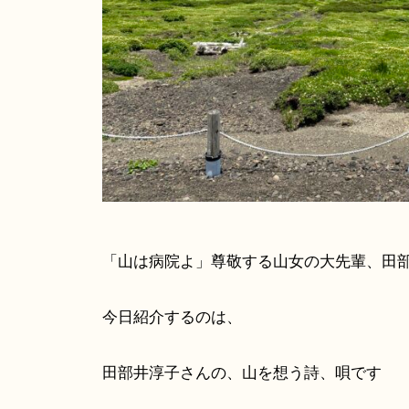
海
「山は病院よ」尊敬する山女の大先輩、田
今日紹介するのは、
田部井淳子さんの、山を想う詩、唄です